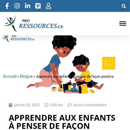
[←
Accueil
Blogue
»
»
Apprendre aux enfants à penser de façon positive
janvier 20, 2023
5:00 am
Aucun commentaire
APPRENDRE AUX ENFANTS
À PENSER DE FAÇON