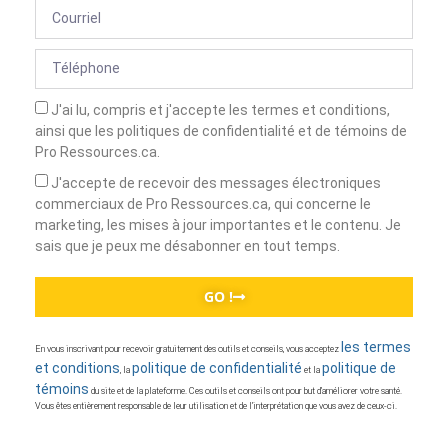
J'ai lu, compris et j'accepte les termes et conditions,
ainsi que les politiques de confidentialité et de témoins de
Pro Ressources.ca.
J'accepte de recevoir des messages électroniques
commerciaux de Pro Ressources.ca, qui concerne le
marketing, les mises à jour importantes et le contenu. Je
sais que je peux me désabonner en tout temps.
GO !
les termes
En vous inscrivant pour recevoir gratuitement des outils et conseils, vous acceptez
et conditions
politique de confidentialité
politique de
, la
et la
témoins
du site et de la plateforme. Ces outils et conseils ont pour but d’améliorer votre santé.
Vous êtes entièrement responsable de leur utilisation et de l’interprétation que vous avez de ceux-ci.