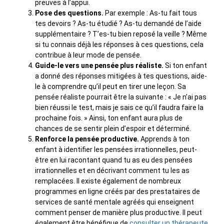
preuves à l’appui.
Pose des questions.
Par exemple : As-tu fait tous
tes devoirs ? As-tu étudié ? As-tu demandé de l’aide
supplémentaire ? T’es-tu bien reposé la veille ? Même
si tu connais déjà les réponses à ces questions, cela
contribue à leur mode de pensée.
Guide-le vers une pensée plus réaliste.
Si ton enfant
a donné des réponses mitigées à tes questions, aide-
le à comprendre qu’il peut en tirer une leçon. Sa
pensée réaliste pourrait être la suivante : « Je n’ai pas
bien réussi le test, mais je sais ce qu’il faudra faire la
prochaine fois. » Ainsi, ton enfant aura plus de
chances de se sentir plein d’espoir et déterminé.
Renforce la pensée productive.
Apprends à ton
enfant à identifier les pensées irrationnelles, peut-
être en lui racontant quand tu as eu des pensées
irrationnelles et en décrivant comment tu les as
remplacées. Il existe également de nombreux
programmes en ligne créés par des prestataires de
services de santé mentale agréés qui enseignent
comment penser de manière plus productive. Il peut
également être bénéfique de
consulter un thérapeute