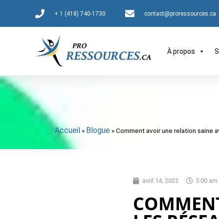
+ 1 (418) 740-1730
contact@proressources.ca
À propos
S
Accueil
Blogue
»
»
Comment avoir une relation saine a
avril 14, 2023
5:00 am
COMMENT 