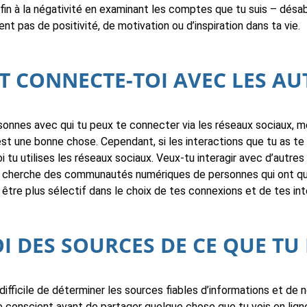
in à la négativité en examinant les comptes que tu suis – désa
nt pas de positivité, de motivation ou d’inspiration dans ta vie.
T CONNECTE-TOI AVEC LES AU
sonnes avec qui tu peux te connecter via les réseaux sociaux, mê
est une bonne chose. Cependant, si les interactions que tu as te l
i tu utilises les réseaux sociaux. Veux-tu interagir avec d’autre
oui, cherche des communautés numériques de personnes qui ont
ux être plus sélectif dans le choix de tes connexions et de tes int
I DES SOURCES DE CE QUE TU
 difficile de déterminer les sources fiables d’informations et de n
le conscient avant de partager quelque chose que tu vois en lign