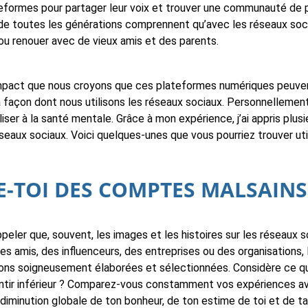
formes pour partager leur voix et trouver une communauté de 
rs de toutes les générations comprennent qu’avec les réseaux so
u renouer avec de vieux amis et des parents.
impact que nous croyons que ces plateformes numériques peuven
façon dont nous utilisons les réseaux sociaux. Personnellement, 
iser à la santé mentale. Grâce à mon expérience, j’ai appris plus
éseaux sociaux. Voici quelques-unes que vous pourriez trouver uti
-TOI DES COMPTES MALSAINS
ppeler que, souvent, les images et les histoires sur les réseaux s
des amis, des influenceurs, des entreprises ou des organisations,
ons soigneusement élaborées et sélectionnées. Considère ce qui su
entir inférieur ? Comparez-vous constamment vos expériences ave
iminution globale de ton bonheur, de ton estime de toi et de ta s