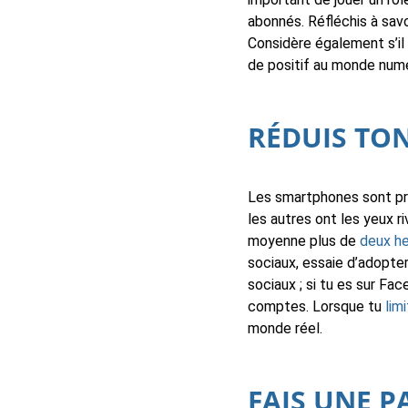
abonnés. Réfléchis à savoi
Considère également s’il
de positif au monde numé
RÉDUIS TO
Les smartphones sont pre
les autres ont les yeux r
moyenne plus de
deux he
sociaux, essaie d’adopte
sociaux ; si tu es sur F
comptes. Lorsque tu
lim
monde réel.
FAIS UNE P