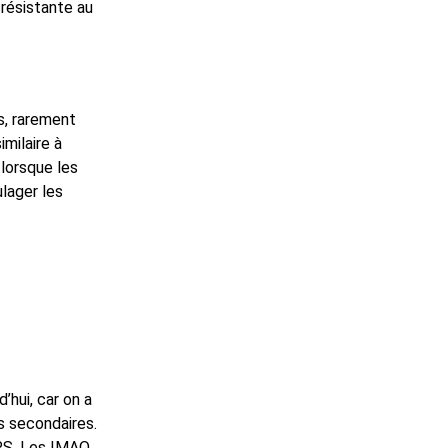
 résistante au
, rarement
imilaire à
 lorsque les
lager les
’hui, car on a
s secondaires.
SRS. Les IMAO