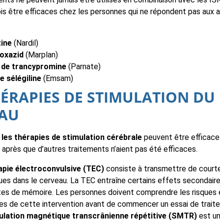
is être efficaces chez les personnes qui ne répondent pas aux 
.
ine
(Nardil)
oxazid
(Marplan)
 de trancypromine
(Parnate)
e sélégiline
(Emsam)
HÉRAPIES DE STIMULATION DU
AU
les thérapies de stimulation cérébrale
peuvent être efficace
après que d’autres traitements n’aient pas été efficaces.
apie électroconvulsive (TEC)
consiste à transmettre de court
ques dans le cerveau. La TEC entraîne certains effets secondai
tes de mémoire. Les personnes doivent comprendre les risques 
es de cette intervention avant de commencer un essai de trait
ulation magnétique transcrânienne répétitive (SMTR)
est un