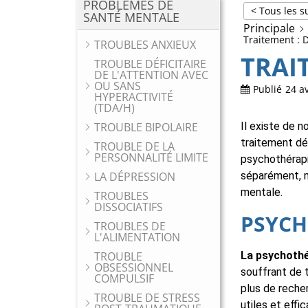
PROBLÈMES DE
< Tous les s
SANTÉ MENTALE
Principale
Traitement : 
TROUBLES ANXIEUX
TRAI
TROUBLE DÉFICITAIRE
DE L'ATTENTION AVEC
OU SANS
Publié
24 av
HYPERACTIVITÉ
(TDA/H)
TROUBLE BIPOLAIRE
Il existe de n
traitement dé
TROUBLE DE LA
PERSONNALITÉ LIMITE
psychothérapi
LA DÉPRESSION
séparément, m
mentale.
TROUBLES
DISSOCIATIFS
PSYCH
TROUBLES DE
L'ALIMENTATION
TROUBLE
La psychoth
OBSESSIONNEL
souffrant de t
COMPULSIF
plus de reche
TROUBLE DE STRESS
utiles et effi