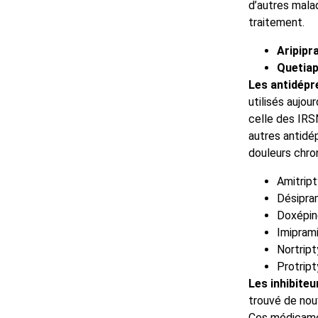
d’autres mala
traitement.
Aripipr
Quetiap
Les antidépr
utilisés aujou
celle des IRSN
autres antidé
douleurs chro
Amitripty
Désipra
Doxépin
Imiprami
Nortript
Protripty
Les inhibite
trouvé de nou
Ces médicamen