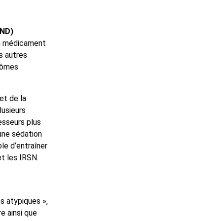
RND)
un médicament
s autres
tômes
et de la
lusieurs
esseurs plus
 une sédation
le d’entraîner
t les IRSN.
es atypiques »,
re ainsi que