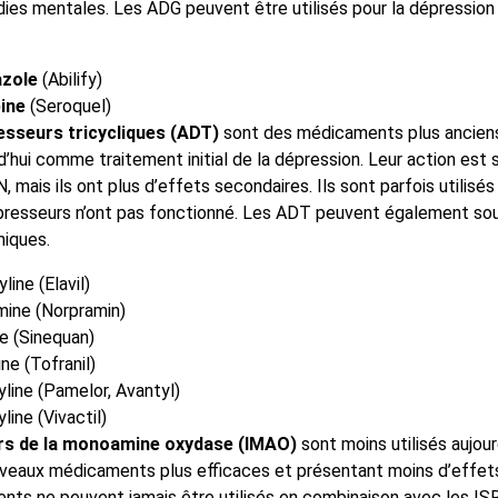
dies mentales. Les ADG peuvent être utilisés pour la dépression
azole
(Abilify)
ine
(Seroquel)
esseurs tricycliques (ADT)
sont des médicaments plus anciens
rd’hui comme traitement initial de la dépression. Leur action est s
, mais ils ont plus d’effets secondaires. Ils sont parfois utilisés
presseurs n’ont pas fonctionné. Les ADT peuvent également sou
niques.
line (Elavil)
mine (Norpramin)
e (Sinequan)
ne (Tofranil)
yline (Pamelor, Avantyl)
line (Vivactil)
urs de la monoamine oxydase (IMAO)
sont moins utilisés aujourd
veaux médicaments plus efficaces et présentant moins d’effet
ts ne peuvent jamais être utilisés en combinaison avec les I