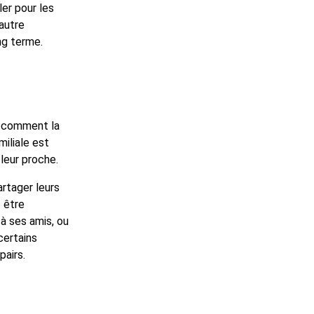
er pour les
autre
ng terme.
, comment la
iliale est
leur proche.
artager leurs
 être
 à ses amis, ou
certains
pairs.