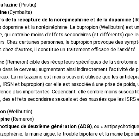
afazine
(Pristiq)
ine
(Cymbalta)
rs de la recapture de la norépinéphrine et de la dopamine (I
 dopamine et la norépinéphrine. Le bupropion (Wellbutrin) est 
, qui entraîne moins d’effets secondaires (et différents) que le
rs. Chez certaines personnes, le bupropion provoque des symp
s chez d’autres, il constitue un traitement efficace de l’anxiété.
ne
(Remeron) cible des récepteurs spécifiques de la sérotonine 
 dans le cerveau, augmentant ainsi indirectement l’activité de p
raux. La mirtazapine est moins souvent utilisée que les antidépr
, IRSN et bupropion) car elle est associée à une prise de poids,
ence plus importantes. Cependant, elle semble moins susceptib
, des effets secondaires sexuels et des nausées que les ISRS e
ion
(Wellbutrin)
pine
(Remeron)
hotiques de deuxième génération (ADG)
, ou « antipsychotiqu
hizophrénie, la manie aiguë, le trouble bipolaire et la manie bipolai