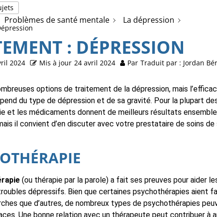
ujets
Problèmes de santé mentale
La dépression
Dépression
TEMENT : DÉPRESSION
ril 2024
Mis à jour
24 avril 2024
Par
Traduit par : Jordan Bé
ombreuses options de traitement de la dépression, mais l’efficac
pend du type de dépression et de sa gravité. Pour la plupart des
e et les médicaments donnent de meilleurs résultats ensembl
ais il convient d’en discuter avec votre prestataire de soins de
OTHÉRAPIE
érapie
(ou thérapie par la parole) a fait ses preuves pour aider l
roubles dépressifs. Bien que certaines psychothérapies aient fai
rches que d’autres, de nombreux types de psychothérapies peu
caces. Une bonne relation avec un thérapeute peut contribuer à a