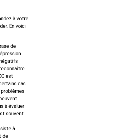
andez à votre
er. En voici
base de
épression.
négatifs
 reconnaître
CC est
certains cas.
s problèmes
 peuvent
us à évaluer
 est souvent
siste à
t de