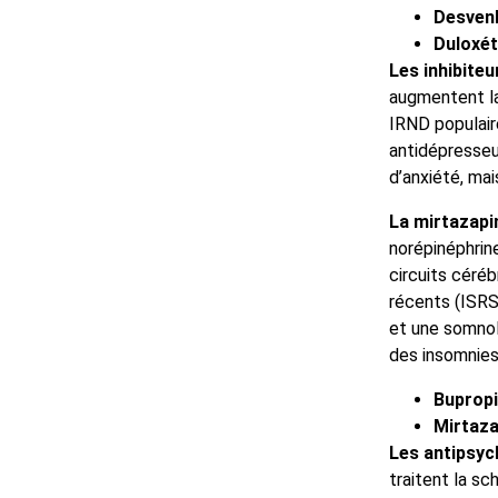
Desvenl
Duloxét
Les inhibiteu
augmentent la
IRND populaire
antidépresseu
d’anxiété, mai
La mirtazapi
norépinéphrine
circuits céréb
récents (ISRS
et une somnol
des insomnies
Buprop
Mirtaza
Les antipsyc
traitent la sc