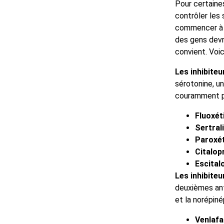
Pour certaine
contrôler les
commencer à fa
des gens devr
convient. Voic
Les inhibite
sérotonine, u
couramment pr
Fluoxét
Sertral
Paroxé
Citalo
Escita
Les inhibiteu
deuxièmes ant
et la norépiné
Venlafa