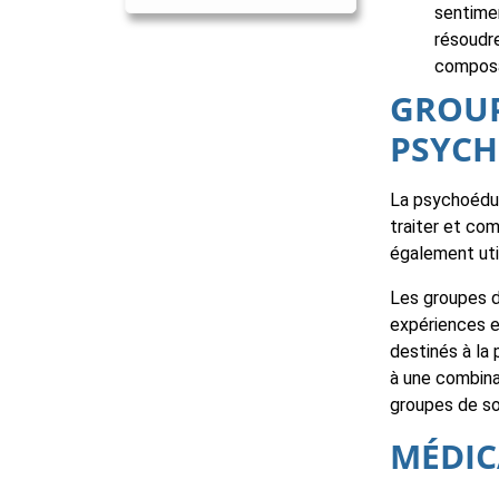
sentimen
résoudr
composan
GROUP
PSYC
La psychoéduc
traiter et co
également uti
Les groupes d
expériences e
destinés à la 
à une combina
groupes de so
MÉDI