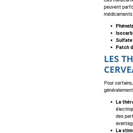
peuvent parfo
médicaments
Phénelz
Isocarb
Sulfate
Patch d
LES T
CERVE
Pour certains,
généralement 
La thér
électri
des per
avantag
La stim