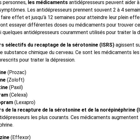
s personnes,
les médicaments
antidépresseurs peuvent aider à 
 symptômes. Les antidépresseurs prennent souvent 2 à 4 semai
ire effet et jusqu’à 12 semaines pour atteindre leur plein effet
ont essayer différentes doses ou médicaments pour trouver ce 
i quelques antidépresseurs couramment utilisés pour traiter la d
urs sélectifs du recaptage de la sérotonine (ISRS)
agissent su
ne substance chimique du cerveau. Ce sont les médicaments les
escrits pour traiter la dépression.
ine
(Prozac)
ine
(Zoloft)
tine
(Paxil)
pram
(Celexa)
lopram
(Lexapro)
rs de la recapture de la sérotonine et de la norépinéphrine 
idépresseurs les plus courants. Ces médicaments augmentent 
phrine.
zine
(Effexor)