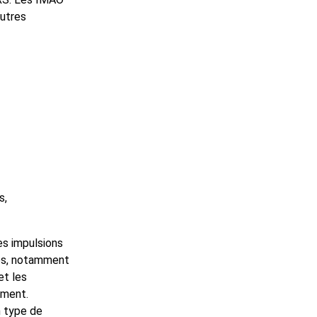
autres
s,
es impulsions
res, notamment
et les
ement.
 type de