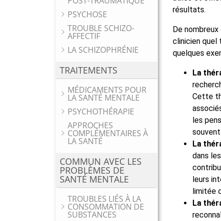
POST-TRAUMATIQUE
résultats.
PSYCHOSE
TROUBLE SCHIZO-
De nombreux c
AFFECTIF
clinicien quel
LA SCHIZOPHRÉNIE
quelques exe
TRAITEMENTS
La thér
recherc
MÉDICAMENTS POUR
Cette t
LA SANTÉ MENTALE
associés
PSYCHOTHÉRAPIE
les pens
APPROCHES
souvent 
COMPLÉMENTAIRES À
LA SANTÉ
La thér
dans les
COMMUN AVEC LES
contribu
PROBLÈMES DE
SANTÉ MENTALE
leurs in
limitée
TROUBLES LIÉS À LA
La thér
CONSOMMATION DE
SUBSTANCES
reconna