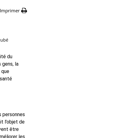
Imprimer
rubé
ité du
 gens, la
e que
 santé
es personnes
t l’objet de
vent être
méliorer les