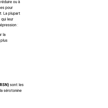
réduire ou à
nes pour
. La plupart
qui leur
épression :
r la
 plus
(IRSN)
sont les
la sérotonine