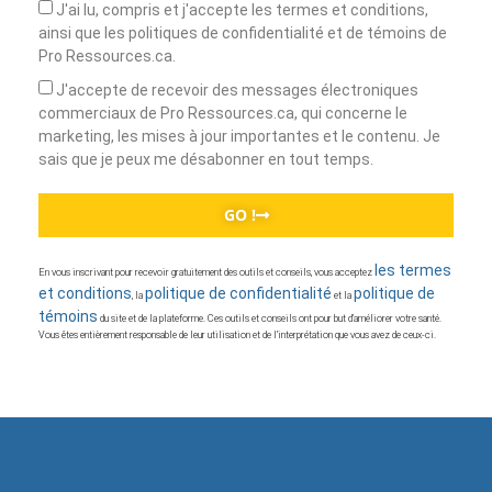
J'ai lu, compris et j'accepte les termes et conditions,
ainsi que les politiques de confidentialité et de témoins de
Pro Ressources.ca.
J'accepte de recevoir des messages électroniques
commerciaux de Pro Ressources.ca, qui concerne le
marketing, les mises à jour importantes et le contenu. Je
sais que je peux me désabonner en tout temps.
GO !
les termes
En vous inscrivant pour recevoir gratuitement des outils et conseils, vous acceptez
et conditions
politique de confidentialité
politique de
, la
et la
témoins
du site et de la plateforme. Ces outils et conseils ont pour but d’améliorer votre santé.
Vous êtes entièrement responsable de leur utilisation et de l’interprétation que vous avez de ceux-ci.