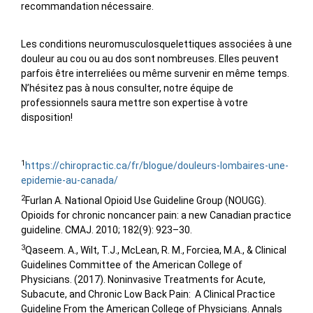
recommandation nécessaire.
Les conditions neuromusculosquelettiques associées à une
douleur au cou ou au dos sont nombreuses. Elles peuvent
parfois être interreliées ou même survenir en même temps.
N’hésitez pas à nous consulter, notre équipe de
professionnels saura mettre son expertise à votre
disposition!
1
https://chiropractic.ca/fr/blogue/douleurs-lombaires-une-
epidemie-au-canada/
2
Furlan A. National Opioid Use Guideline Group (NOUGG).
Opioids for chronic noncancer pain: a new Canadian practice
guideline. CMAJ. 2010; 182(9): 923–30.
3
Qaseem. A., Wilt, T.J., McLean, R. M., Forciea, M.A., & Clinical
Guidelines Committee of the American College of
Physicians. (2017). Noninvasive Treatments for Acute,
Subacute, and Chronic Low Back Pain: A Clinical Practice
Guideline From the American College of Physicians. Annals