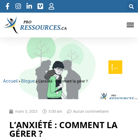
[←
Accueil
Blogue
»
»
L’anxiété : Comment la gérer ?
mars 3, 2023
5:00 am
Aucun commentaire
L’ANXIÉTÉ : COMMENT LA
GÉRER ?