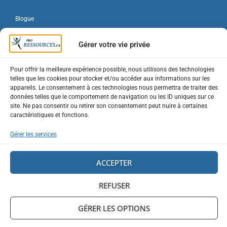
Blogue
Forum
Gérer votre vie privée
Contact
Pour offrir la meilleure expérience possible, nous utilisons des technologies
telles que les cookies pour stocker et/ou accéder aux informations sur les
Connexion / Inscription
appareils. Le consentement à ces technologies nous permettra de traiter des
données telles que le comportement de navigation ou les ID uniques sur ce
Mon compte
site. Ne pas consentir ou retirer son consentement peut nuire à certaines
caractéristiques et fonctions.
Forfaits entreprise
Gérer les services
Portails entreprises
ACCEPTER
Plan du site
REFUSER
GÉRER LES OPTIONS
Ⓒ 2022 | 2023 - proressources.ca . Tous droits réservés.