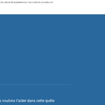
s
du site et de la plateforme. Ces outils et conseils ont
 voulons t’aider dans cette quête