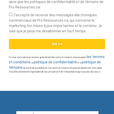
ainsi que les politiques de confidentialité et de témoins de
Pro Ressources.ca.
J'accepte de recevoir des messages électroniques
commerciaux de Pro Ressources.ca, qui concerne le
marketing, les mises à jour importantes et le contenu. Je
sais que je peux me désabonner en tout temps.
GO !
les termes
En vous inscrivant pour recevoir gratuitement des outils et conseils, vous acceptez
et conditions
politique de confidentialité
politique de
, la
et la
témoins
du site et de la plateforme. Ces outils et conseils ont pour but d’améliorer votre santé.
Vous êtes entièrement responsable de leur utilisation et de l’interprétation que vous avez de ceux-ci.