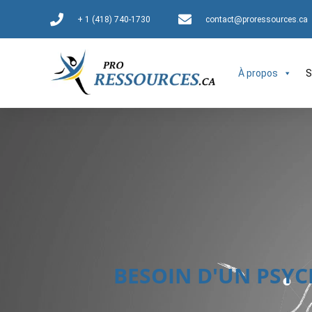
+ 1 (418) 740-1730
contact@proressources.ca
À propos
S
BESOIN D'UN PSY