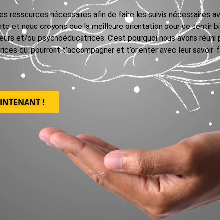
 ressources nécessaires afin de faire les suivis nécessaires av
te et nous croyons que la meilleure orientation pour se sentir bi
urs et/ou psychoéducatrices. C’est pourquoi nous avons réuni po
es qui pourront t’accompagner et t’orienter avec leur savoir-fa
INTENANT !