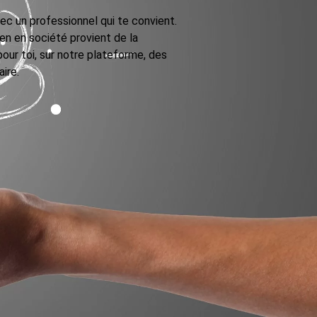
ec un professionnel qui te convient.
en en société provient de la
ur toi, sur notre plateforme, des
ire.