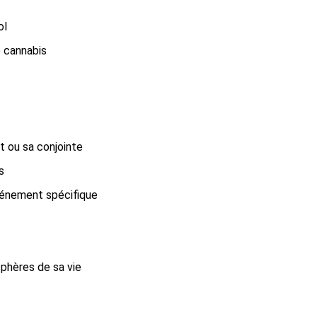
ol
e cannabis
t ou sa conjointe
s
événement spécifique
sphères de sa vie