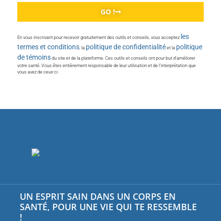
GO !
les
En vous inscrivant pour recevoir gratuitement des outils et conseils, vous acceptez
termes et conditions
politique de confidentialité
politique
, la
et la
de témoins
du site et de la plateforme. Ces outils et conseils ont pour but d’améliorer
votre santé. Vous êtes entièrement responsable de leur utilisation et de l’interprétation que
vous avez de ceux-ci.
UN ESPRIT SAIN DANS UN CORPS EN
SANTÉ, POUR UNE VIE QUI TE RESSEMBLE
!