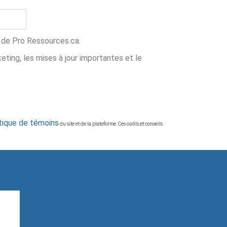
ns de Pro Ressources.ca.
ing, les mises à jour importantes et le
itique de témoins
du site et de la plateforme. Ces outils et conseils