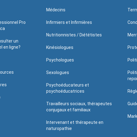
Médecins
Term
essionnel Pro
Infirmiers et Infirmières
Cond
.ca
Nutritionnistes / Diététistes
Ment
sulter un
l en ligne?
Kinésiologues
Prote
Psychologues
Poli
sources
Sexologues
Poli
repo
ires
Psychoéducateurs et
psychoéducatrices
Règl
é
Travailleurs sociaux, thérapeutes
Guid
conjugaux et familiaux
Mark
Intervenant et thérapeute en
naturopathie