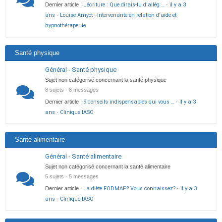
Dernier article :
L'écriture : Que dirais-tu d'allég …
·
il y a 3
ans
·
Louise Amyot - Intervenante en relation d'aide et
hypnothérapeute
Santé physique
Général - Santé physique
Sujet non catégorisé concernant la santé physique
8 sujets · 8 messages
Dernier article :
9 conseils indispensables qui vous …
·
il y a 3
ans
·
Clinique IASO
Santé alimentaire
Général - Santé alimentaire
Sujet non catégorisé concernant la santé alimentaire
5 sujets · 5 messages
Dernier article :
La diète FODMAP? Vous connaissez?
·
il y a 3
ans
·
Clinique IASO