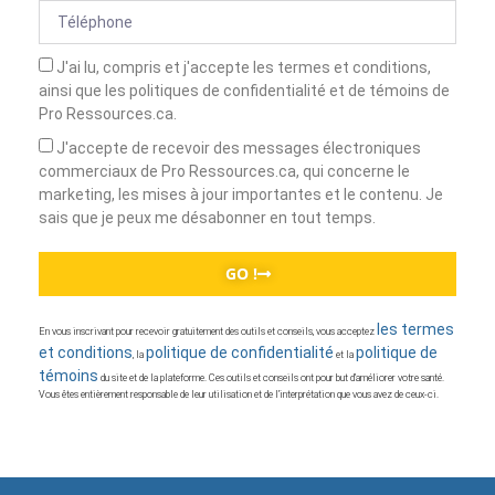
J'ai lu, compris et j'accepte les termes et conditions,
ainsi que les politiques de confidentialité et de témoins de
Pro Ressources.ca.
J'accepte de recevoir des messages électroniques
commerciaux de Pro Ressources.ca, qui concerne le
marketing, les mises à jour importantes et le contenu. Je
sais que je peux me désabonner en tout temps.
GO !
les termes
En vous inscrivant pour recevoir gratuitement des outils et conseils, vous acceptez
et conditions
politique de confidentialité
politique de
, la
et la
témoins
du site et de la plateforme. Ces outils et conseils ont pour but d’améliorer votre santé.
Vous êtes entièrement responsable de leur utilisation et de l’interprétation que vous avez de ceux-ci.