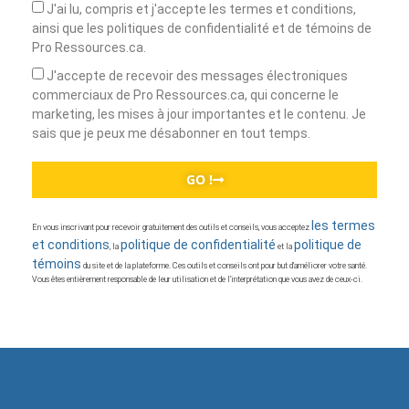
J'ai lu, compris et j'accepte les termes et conditions,
ainsi que les politiques de confidentialité et de témoins de
Pro Ressources.ca.
J'accepte de recevoir des messages électroniques
commerciaux de Pro Ressources.ca, qui concerne le
marketing, les mises à jour importantes et le contenu. Je
sais que je peux me désabonner en tout temps.
GO !
les termes
En vous inscrivant pour recevoir gratuitement des outils et conseils, vous acceptez
et conditions
politique de confidentialité
politique de
, la
et la
témoins
du site et de la plateforme. Ces outils et conseils ont pour but d’améliorer votre santé.
Vous êtes entièrement responsable de leur utilisation et de l’interprétation que vous avez de ceux-ci.