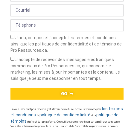
J'ai lu, compris et j'accepte les termes et conditions,
ainsi que les politiques de confidentialité et de témoins de
Pro Ressources.ca.
J'accepte de recevoir des messages électroniques
commerciaux de Pro Ressources.ca, qui concerne le
marketing, les mises à jour importantes et le contenu. Je
sais que je peux me désabonner en tout temps.
GO !
les termes
En vous inscrivant pour recevoir gratuitement des outils et conseils, vous acceptez
et conditions
politique de confidentialité
politique de
, la
et la
témoins
du site et de la plateforme. Ces outils et conseils ont pour but d’améliorer votre santé.
Vous êtes entièrement responsable de leur utilisation et de l’interprétation que vous avez de ceux-ci.