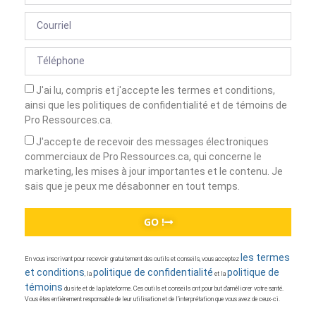
J'ai lu, compris et j'accepte les termes et conditions,
ainsi que les politiques de confidentialité et de témoins de
Pro Ressources.ca.
J'accepte de recevoir des messages électroniques
commerciaux de Pro Ressources.ca, qui concerne le
marketing, les mises à jour importantes et le contenu. Je
sais que je peux me désabonner en tout temps.
GO !
les termes
En vous inscrivant pour recevoir gratuitement des outils et conseils, vous acceptez
et conditions
politique de confidentialité
politique de
, la
et la
témoins
du site et de la plateforme. Ces outils et conseils ont pour but d’améliorer votre santé.
Vous êtes entièrement responsable de leur utilisation et de l’interprétation que vous avez de ceux-ci.