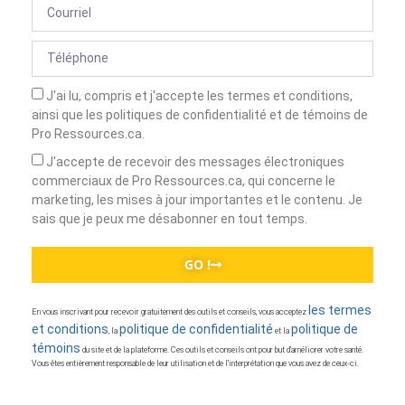
J'ai lu, compris et j'accepte les termes et conditions,
ainsi que les politiques de confidentialité et de témoins de
Pro Ressources.ca.
J'accepte de recevoir des messages électroniques
commerciaux de Pro Ressources.ca, qui concerne le
marketing, les mises à jour importantes et le contenu. Je
sais que je peux me désabonner en tout temps.
GO !
les termes
En vous inscrivant pour recevoir gratuitement des outils et conseils, vous acceptez
et conditions
politique de confidentialité
politique de
, la
et la
témoins
du site et de la plateforme. Ces outils et conseils ont pour but d’améliorer votre santé.
Vous êtes entièrement responsable de leur utilisation et de l’interprétation que vous avez de ceux-ci.