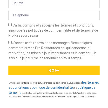
J'ai lu, compris et j'accepte les termes et conditions,
ainsi que les politiques de confidentialité et de témoins de
Pro Ressources.ca.
J'accepte de recevoir des messages électroniques
commerciaux de Pro Ressources.ca, qui concerne le
marketing, les mises à jour importantes et le contenu. Je
sais que je peux me désabonner en tout temps.
GO !
les termes
En vous inscrivant pour recevoir gratuitement des outils et conseils, vous acceptez
et conditions
politique de confidentialité
politique de
, la
et la
témoins
du site et de la plateforme. Ces outils et conseils ont pour but d’améliorer votre santé.
Vous êtes entièrement responsable de leur utilisation et de l’interprétation que vous avez de ceux-ci.