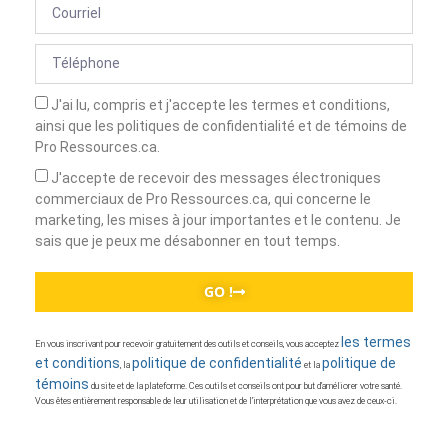
J'ai lu, compris et j'accepte les termes et conditions,
ainsi que les politiques de confidentialité et de témoins de
Pro Ressources.ca.
J'accepte de recevoir des messages électroniques
commerciaux de Pro Ressources.ca, qui concerne le
marketing, les mises à jour importantes et le contenu. Je
sais que je peux me désabonner en tout temps.
GO !
les termes
En vous inscrivant pour recevoir gratuitement des outils et conseils, vous acceptez
et conditions
politique de confidentialité
politique de
, la
et la
témoins
du site et de la plateforme. Ces outils et conseils ont pour but d’améliorer votre santé.
Vous êtes entièrement responsable de leur utilisation et de l’interprétation que vous avez de ceux-ci.