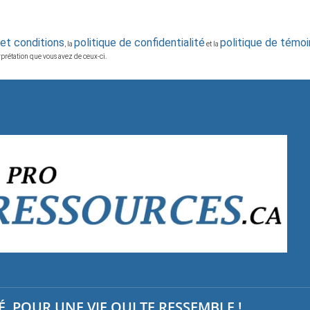
et conditions
politique de confidentialité
politique de témoi
, la
et la
erprétation que vous avez de ceux-ci.
, POUR UNE VIE QUI TE RESSEMBLE !