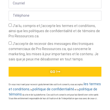
J'ai lu, compris et j'accepte les termes et conditions,
ainsi que les politiques de confidentialité et de témoins de
Pro Ressources.ca.
J'accepte de recevoir des messages électroniques
commerciaux de Pro Ressources.ca, qui concerne le
marketing, les mises à jour importantes et le contenu. Je
sais que je peux me désabonner en tout temps.
GO !
les termes
En vous inscrivant pour recevoir gratuitement des outils et conseils, vous acceptez
et conditions
politique de confidentialité
politique de
, la
et la
témoins
du site et de la plateforme. Ces outils et conseils ont pour but d’améliorer votre santé.
Vous êtes entièrement responsable de leur utilisation et de l’interprétation que vous avez de ceux-ci.