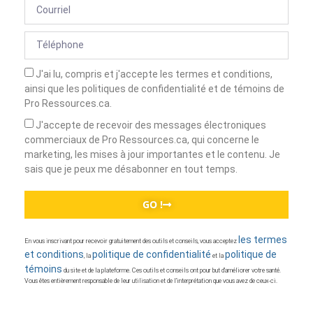
J'ai lu, compris et j'accepte les termes et conditions,
ainsi que les politiques de confidentialité et de témoins de
Pro Ressources.ca.
J'accepte de recevoir des messages électroniques
commerciaux de Pro Ressources.ca, qui concerne le
marketing, les mises à jour importantes et le contenu. Je
sais que je peux me désabonner en tout temps.
GO !
les termes
En vous inscrivant pour recevoir gratuitement des outils et conseils, vous acceptez
et conditions
politique de confidentialité
politique de
, la
et la
témoins
du site et de la plateforme. Ces outils et conseils ont pour but d’améliorer votre santé.
Vous êtes entièrement responsable de leur utilisation et de l’interprétation que vous avez de ceux-ci.