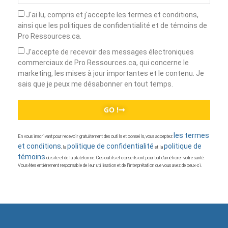
J'ai lu, compris et j'accepte les termes et conditions,
ainsi que les politiques de confidentialité et de témoins de
Pro Ressources.ca.
J'accepte de recevoir des messages électroniques
commerciaux de Pro Ressources.ca, qui concerne le
marketing, les mises à jour importantes et le contenu. Je
sais que je peux me désabonner en tout temps.
GO !
les termes
En vous inscrivant pour recevoir gratuitement des outils et conseils, vous acceptez
et conditions
politique de confidentialité
politique de
, la
et la
témoins
du site et de la plateforme. Ces outils et conseils ont pour but d’améliorer votre santé.
Vous êtes entièrement responsable de leur utilisation et de l’interprétation que vous avez de ceux-ci.