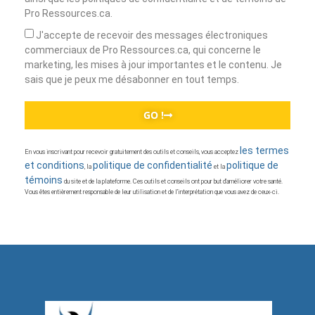
Pro Ressources.ca.
J'accepte de recevoir des messages électroniques
commerciaux de Pro Ressources.ca, qui concerne le
marketing, les mises à jour importantes et le contenu. Je
sais que je peux me désabonner en tout temps.
GO !
les termes
En vous inscrivant pour recevoir gratuitement des outils et conseils, vous acceptez
et conditions
politique de confidentialité
politique de
, la
et la
témoins
du site et de la plateforme. Ces outils et conseils ont pour but d’améliorer votre santé.
Vous êtes entièrement responsable de leur utilisation et de l’interprétation que vous avez de ceux-ci.