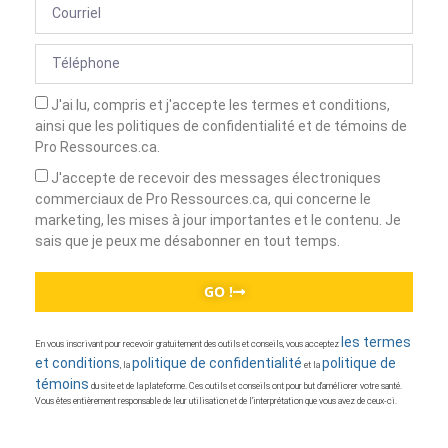
J'ai lu, compris et j'accepte les termes et conditions,
ainsi que les politiques de confidentialité et de témoins de
Pro Ressources.ca.
J'accepte de recevoir des messages électroniques
commerciaux de Pro Ressources.ca, qui concerne le
marketing, les mises à jour importantes et le contenu. Je
sais que je peux me désabonner en tout temps.
GO !
les termes
En vous inscrivant pour recevoir gratuitement des outils et conseils, vous acceptez
et conditions
politique de confidentialité
politique de
, la
et la
témoins
du site et de la plateforme. Ces outils et conseils ont pour but d’améliorer votre santé.
Vous êtes entièrement responsable de leur utilisation et de l’interprétation que vous avez de ceux-ci.