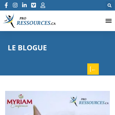
LE BLOGUE
[←