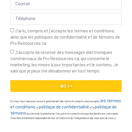
J'ai lu, compris et j'accepte les termes et conditions,
ainsi que les politiques de confidentialité et de témoins de
Pro Ressources.ca.
J'accepte de recevoir des messages électroniques
commerciaux de Pro Ressources.ca, qui concerne le
marketing, les mises à jour importantes et le contenu. Je
sais que je peux me désabonner en tout temps.
GO !
les termes
En vous inscrivant pour recevoir gratuitement des outils et conseils, vous acceptez
et conditions
politique de confidentialité
politique de
, la
et la
témoins
du site et de la plateforme. Ces outils et conseils ont pour but d’améliorer votre santé.
Vous êtes entièrement responsable de leur utilisation et de l’interprétation que vous avez de ceux-ci.