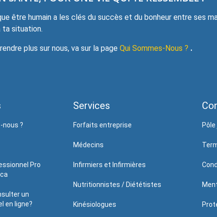
e être humain a les clés du succès et du bonheur entre ses mai
ta situation.
ndre plus sur nous, va sur la page
Qui Sommes-Nous ?
.
s
Services
Con
-nous ?
Forfaits entreprise
Pôle 
Médecins
Term
essionnel Pro
Infirmiers et Infirmières
Cond
.ca
Nutritionnistes / Diététistes
Ment
sulter un
l en ligne?
Kinésiologues
Prote