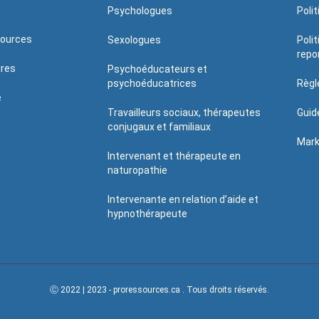
Psychologues
Poli
sources
Sexologues
Poli
repo
ires
Psychoéducateurs et
psychoéducatrices
Règl
é
Travailleurs sociaux, thérapeutes
Guid
conjugaux et familiaux
Mark
Intervenant et thérapeute en
naturopathie
Intervenante en relation d’aide et
hypnothérapeute
Ⓒ 2022 | 2023 - proressources.ca . Tous droits réservés.