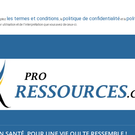
les termes et conditions
politique de confidentialité
pol
ceptez
, la
et la
 utilisation et de l’interprétation que vous avez de ceux-ci.
 SANTÉ, POUR UNE VIE QUI TE RESSEMBLE !