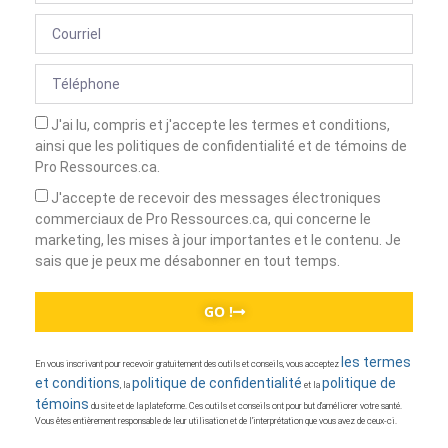
J'ai lu, compris et j'accepte les termes et conditions,
ainsi que les politiques de confidentialité et de témoins de
Pro Ressources.ca.
J'accepte de recevoir des messages électroniques
commerciaux de Pro Ressources.ca, qui concerne le
marketing, les mises à jour importantes et le contenu. Je
sais que je peux me désabonner en tout temps.
GO !
les termes
En vous inscrivant pour recevoir gratuitement des outils et conseils, vous acceptez
et conditions
politique de confidentialité
politique de
, la
et la
témoins
du site et de la plateforme. Ces outils et conseils ont pour but d’améliorer votre santé.
Vous êtes entièrement responsable de leur utilisation et de l’interprétation que vous avez de ceux-ci.