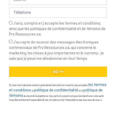
J'ai lu, compris et j'accepte les termes et conditions,
ainsi que les politiques de confidentialité et de témoins de
Pro Ressources.ca.
J'accepte de recevoir des messages électroniques
commerciaux de Pro Ressources.ca, qui concerne le
marketing, les mises à jour importantes et le contenu. Je
sais que je peux me désabonner en tout temps.
GO !
les termes
En vous inscrivant pour recevoir gratuitement des outils et conseils, vous acceptez
et conditions
politique de confidentialité
politique de
, la
et la
témoins
du site et de la plateforme. Ces outils et conseils ont pour but d’améliorer votre santé.
Vous êtes entièrement responsable de leur utilisation et de l’interprétation que vous avez de ceux-ci.