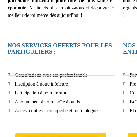
partenaire tout-en-un pour une vie plus saine et
donne 
épanouie
. N’attends plus, rejoins-nous et découvre le
organi
meilleur de toi-même dès aujourd’hui !
!
NOS SERVICES OFFERTS POUR LES
NOS
PARTICULIERS :
ENTR
Consultations avec des professionnels
Pré
Inscription à notre infolettre
Pro
Participation à notre forum
Con
Abonnement à notre boîte à outils
Boît
Accès à notre encyclopédie et notre blogue
Et 