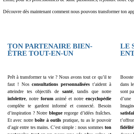
Découvre dès maintenant comment nous pouvons transformer ton approch
TON PARTENAIRE BIEN-
LE 
ÊTRE TOUT-EN-UN
EN
Prêt à transformer ta vie ? Nous avons tout ce qu’il te
Booste
faut ! Nos
consultations personnalisées
t’aident à
dans l
atteindre tes objectifs de
santé
, tandis que notre
sont p
infolettre
, notre
forum
animé et notre
encyclopédie
d’une
complète te gardent informé et connecté. Besoin
Imagi
d’inspiration ? Notre
blogue
regorge d’idées fraîches.
satisfa
Et avec notre
boîte à outils
pratique, tu as le pouvoir
t’off
d’agir entre tes mains. C’est simple : nous sommes
ton
fidélité