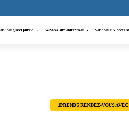
ervices grand public
Services aux entreprises
Services aux profess
. C’est désormais
PRENDS RENDEZ-VOUS AVEC
ofessionnels de la
nement sur mesure
de ta santé. Tu as