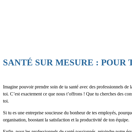
maintenant le pouvoir de transformer ta vie, à ton rythme et selon t
pourquoi attendre ? Prends le contrôle de ta santé et de ton bien-être 
SANTÉ SUR MESURE : POUR T
Imagine pouvoir prendre soin de ta santé avec des professionnels de 
toi. C’est exactement ce que nous t’offrons ! Que tu cherches des cons
toi.
Si tu es une entreprise soucieuse du bonheur de tes employés, pourquo
organisation, boostant la satisfaction et la productivité de ton équipe.
Enfin, pour les professionnels de santé passionnés, rejoindre notre équi