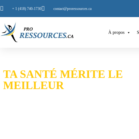
+ 1 (418) 740-1730
contact@proressources.ca
À propos
S
TA SANTÉ MÉRITE LE
MEILLEUR
Imagine pouvoir prendre soin de toi sans même quitter ton salon
possible ! Tu peux accéder à des consultations virtuelles avec des pr
santé, directement depuis chez toi. Nous t’offrons un accompag
grâce à nos consultations virtuelles qui couvrent tous les aspects 