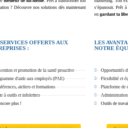
le
meilleur de lui-même
. Prêt à transformer ton
marketing. Ton exp
sation ? Découvre nos solutions dès maintenant
s’épanouir. Prêt à
en
gardant ta libe
 SERVICES OFFERTS AUX
LES AVANT
EPRISES :
NOTRE ÉQUI
vention et promotion de la santé proactive
Opportunités d
gramme d'aide aux employés (PAE)
Flexibilité et éq
férences, ateliers et formations
Plateforme de 
e à outils et infolettres
Administration
encore plus !
Outils de travai