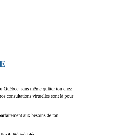
RE
 du Québec, sans même quitter ton chez
os consultations virtuelles sont là pour
parfaitement aux besoins de ton
lexibilité inégalée.