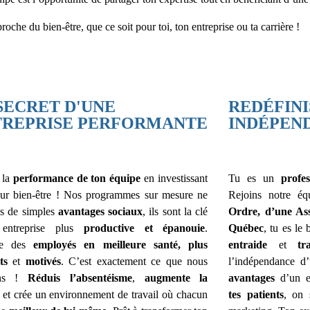
e du bien-être, que ce soit pour toi, ton entreprise ou ta carrière !
SECRET D'UNE
REDÉFINI
TREPRISE PERFORMANTE
INDÉPEN
 la
performance de ton équipe
en investissant
Tu es un
profe
eur bien-être ! Nos programmes sur mesure ne
Rejoins notre é
as de simples
avantages sociaux
, ils sont la clé
Ordre, d’une As
 entreprise plus
productive et épanouie
.
Québec
, tu es le
ne des
employés en meilleure santé, plus
entraide
et
tr
its
et
motivés
. C’est exactement ce que nous
l’indépendance 
rons !
Réduis l’absentéisme
,
augmente la
avantages
d’un e
et crée un environnement de travail où chacun
tes patients
, on 