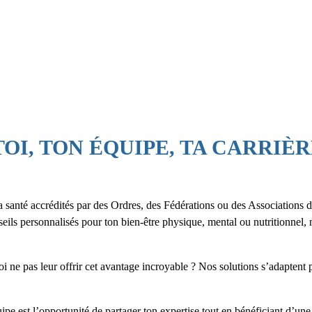
es besoins. Alors,
dès aujourd’hui.
OI, TON ÉQUIPE, TA CARRIÈ
la santé accrédités par des Ordres, des Fédérations ou des Associations
eils personnalisés pour ton bien-être physique, mental ou nutritionnel, n
i ne pas leur offrir cet avantage incroyable ? Nos solutions s’adaptent 
pe est l’opportunité de partager ton expertise tout en bénéficiant d’une f