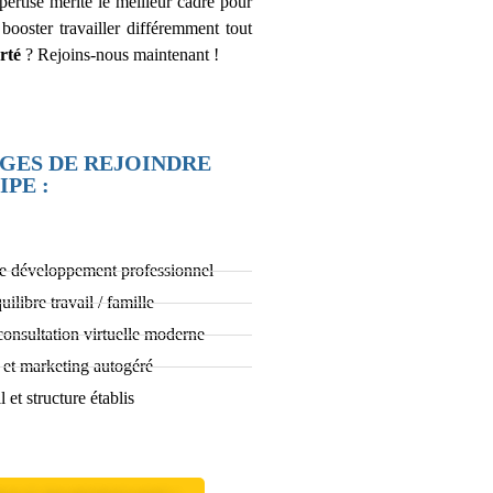
ertise mérite le meilleur cadre pour
 booster travailler différemment tout
rté
? Rejoins-nous maintenant !
AGES DE REJOINDRE
PE :
e développement professionnel
uilibre travail / famille
consultation virtuelle moderne
 et marketing autogéré
l et structure établis