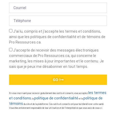
J'ai lu, compris et j'accepte les termes et conditions,
ainsi que les politiques de confidentialité et de témoins de
Pro Ressources.ca.
J'accepte de recevoir des messages électroniques
commerciaux de Pro Ressources.ca, qui concerne le
marketing, les mises à jour importantes et le contenu. Je
sais que je peux me désabonner en tout temps.
GO !
les termes
En vous inscrivant pour recevoir gratuitement des outils et conseils, vous acceptez
et conditions
politique de confidentialité
politique de
, la
et la
témoins
du site et de la plateforme. Ces outils et conseils ont pour but d’améliorer votre santé.
Vous êtes entièrement responsable de leur utilisation et de l’interprétation que vous avez de ceux-ci.