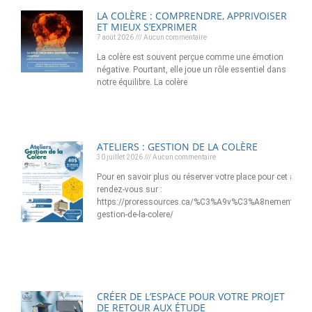
LA COLÈRE : COMPRENDRE, APPRIVOISER
ET MIEUX S’EXPRIMER
7 août 2026
Aucun commentaire
La colère est souvent perçue comme une émotion
négative. Pourtant, elle joue un rôle essentiel dans
notre équilibre. La colère
ATELIERS : GESTION DE LA COLÈRE
30 juillet 2026
Aucun commentaire
Pour en savoir plus ou réserver votre place pour cet atelier
rendez-vous sur :
https://proressources.ca/%C3%A9v%C3%A8nement/ateli
gestion-de-la-colere/
CRÉER DE L’ESPACE POUR VOTRE PROJET
DE RETOUR AUX ÉTUDE