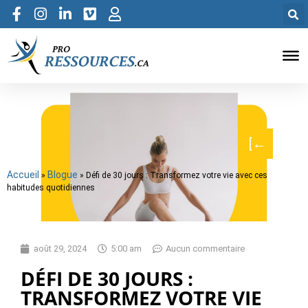
[←
Accueil
Blogue
»
»
Défi de 30 jours : Transformez votre vie avec ces
habitudes quotidiennes
août 29, 2024
5:00 am
Aucun commentaire
DÉFI DE 30 JOURS :
TRANSFORMEZ VOTRE VIE