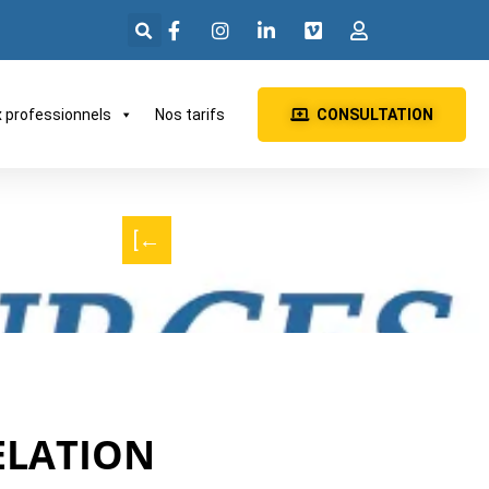
x professionnels
Nos tarifs
CONSULTATION
[←
RELATION