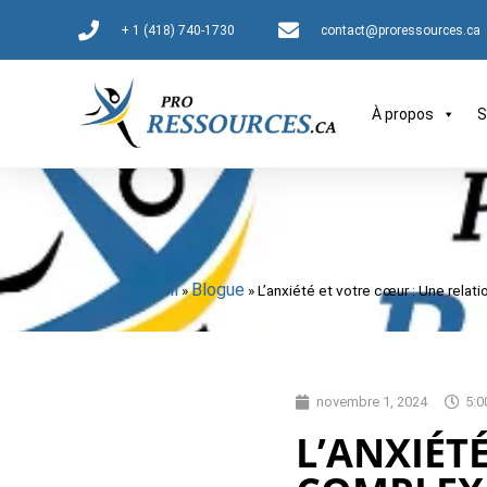
+ 1 (418) 740-1730
contact@proressources.ca
À propos
S
Accueil
Blogue
»
»
L’anxiété et votre cœur : Une rela
novembre 1, 2024
5:0
L’ANXIÉT