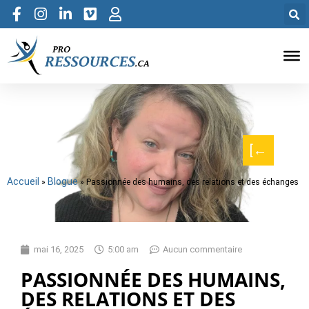
[←
Accueil
Blogue
»
»
Passionnée des humains, des relations et des échanges
mai 16, 2025
5:00 am
Aucun commentaire
PASSIONNÉE DES HUMAINS,
DES RELATIONS ET DES