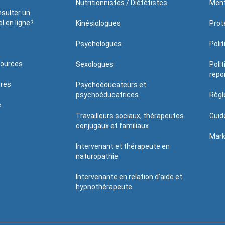
Nutritionnistes / Diététistes
Ment
sulter un
l en ligne?
Kinésiologues
Prote
Psychologues
Poli
sources
Sexologues
Poli
repo
ires
Psychoéducateurs et
psychoéducatrices
Règl
é
Travailleurs sociaux, thérapeutes
Guid
conjugaux et familiaux
Mark
Intervenant et thérapeute en
naturopathie
Intervenante en relation d’aide et
hypnothérapeute