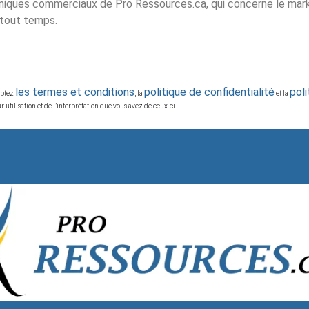
iques commerciaux de Pro Ressources.ca, qui concerne le market
 tout temps.
les termes et conditions
politique de confidentialité
pol
ceptez
, la
et la
 utilisation et de l’interprétation que vous avez de ceux-ci.