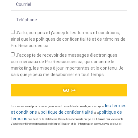
J'ai lu, compris et j'accepte les termes et conditions,
ainsi que les politiques de confidentialité et de témoins de
Pro Ressources.ca.
J'accepte de recevoir des messages électroniques
commerciaux de Pro Ressources.ca, qui concerne le
marketing, les mises à jour importantes et le contenu. Je
sais que je peux me désabonner en tout temps.
GO !
les termes
En vous inscrivant pour recevoir gratuitement des outils et conseils, vous acceptez
et conditions
politique de confidentialité
politique de
, la
et la
témoins
du site et de la plateforme. Ces outils et conseils ont pour but d’améliorer votre santé.
Vous êtes entièrement responsable de leur utilisation et de l’interprétation que vous avez de ceux-ci.