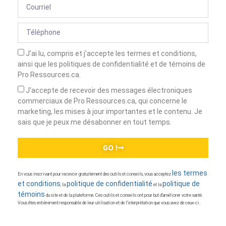
J'ai lu, compris et j'accepte les termes et conditions,
ainsi que les politiques de confidentialité et de témoins de
Pro Ressources.ca.
J'accepte de recevoir des messages électroniques
commerciaux de Pro Ressources.ca, qui concerne le
marketing, les mises à jour importantes et le contenu. Je
sais que je peux me désabonner en tout temps.
GO !
les termes
En vous inscrivant pour recevoir gratuitement des outils et conseils, vous acceptez
et conditions
politique de confidentialité
politique de
, la
et la
témoins
du site et de la plateforme. Ces outils et conseils ont pour but d’améliorer votre santé.
Vous êtes entièrement responsable de leur utilisation et de l’interprétation que vous avez de ceux-ci.