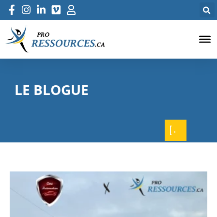
LE BLOGUE
[←