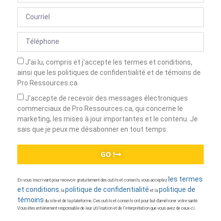
J'ai lu, compris et j'accepte les termes et conditions,
ainsi que les politiques de confidentialité et de témoins de
Pro Ressources.ca.
J'accepte de recevoir des messages électroniques
commerciaux de Pro Ressources.ca, qui concerne le
marketing, les mises à jour importantes et le contenu. Je
sais que je peux me désabonner en tout temps.
GO !
les termes
En vous inscrivant pour recevoir gratuitement des outils et conseils, vous acceptez
et conditions
politique de confidentialité
politique de
, la
et la
témoins
du site et de la plateforme. Ces outils et conseils ont pour but d’améliorer votre santé.
Vous êtes entièrement responsable de leur utilisation et de l’interprétation que vous avez de ceux-ci.