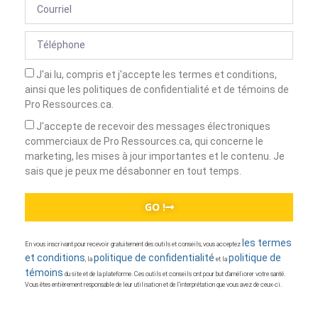
J'ai lu, compris et j'accepte les termes et conditions,
ainsi que les politiques de confidentialité et de témoins de
Pro Ressources.ca.
J'accepte de recevoir des messages électroniques
commerciaux de Pro Ressources.ca, qui concerne le
marketing, les mises à jour importantes et le contenu. Je
sais que je peux me désabonner en tout temps.
GO !
les termes
En vous inscrivant pour recevoir gratuitement des outils et conseils, vous acceptez
et conditions
politique de confidentialité
politique de
, la
et la
témoins
du site et de la plateforme. Ces outils et conseils ont pour but d’améliorer votre santé.
Vous êtes entièrement responsable de leur utilisation et de l’interprétation que vous avez de ceux-ci.