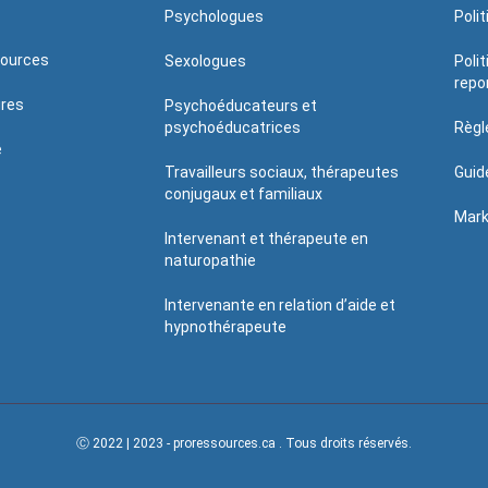
Psychologues
Poli
sources
Sexologues
Poli
repo
ires
Psychoéducateurs et
psychoéducatrices
Règl
é
Travailleurs sociaux, thérapeutes
Guid
conjugaux et familiaux
Mark
Intervenant et thérapeute en
naturopathie
Intervenante en relation d’aide et
hypnothérapeute
Ⓒ 2022 | 2023 - proressources.ca . Tous droits réservés.