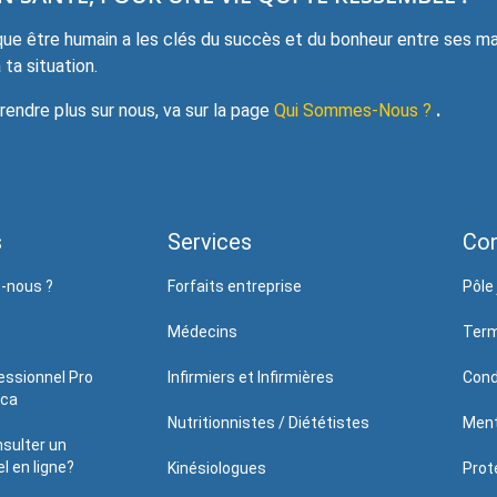
e être humain a les clés du succès et du bonheur entre ses mai
ta situation.
ndre plus sur nous, va sur la page
Qui Sommes-Nous ?
.
s
Services
Con
-nous ?
Forfaits entreprise
Pôle 
Médecins
Term
essionnel Pro
Infirmiers et Infirmières
Cond
.ca
Nutritionnistes / Diététistes
Ment
sulter un
l en ligne?
Kinésiologues
Prote