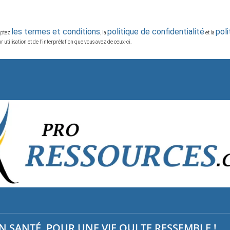
les termes et conditions
politique de confidentialité
pol
ceptez
, la
et la
 utilisation et de l’interprétation que vous avez de ceux-ci.
 SANTÉ, POUR UNE VIE QUI TE RESSEMBLE !