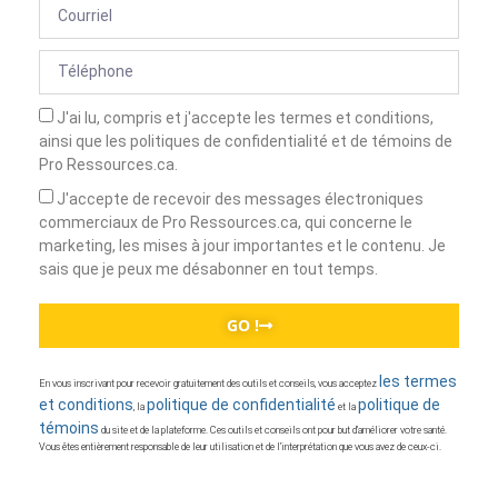
J'ai lu, compris et j'accepte les termes et conditions,
ainsi que les politiques de confidentialité et de témoins de
Pro Ressources.ca.
J'accepte de recevoir des messages électroniques
commerciaux de Pro Ressources.ca, qui concerne le
marketing, les mises à jour importantes et le contenu. Je
sais que je peux me désabonner en tout temps.
GO !
les termes
En vous inscrivant pour recevoir gratuitement des outils et conseils, vous acceptez
et conditions
politique de confidentialité
politique de
, la
et la
témoins
du site et de la plateforme. Ces outils et conseils ont pour but d’améliorer votre santé.
Vous êtes entièrement responsable de leur utilisation et de l’interprétation que vous avez de ceux-ci.