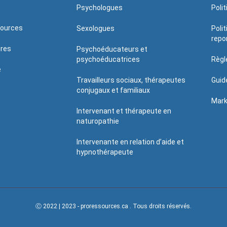
Psychologues
Poli
sources
Sexologues
Poli
repo
ires
Psychoéducateurs et
psychoéducatrices
Règl
é
Travailleurs sociaux, thérapeutes
Guid
conjugaux et familiaux
Mark
Intervenant et thérapeute en
naturopathie
Intervenante en relation d’aide et
hypnothérapeute
Ⓒ 2022 | 2023 - proressources.ca . Tous droits réservés.