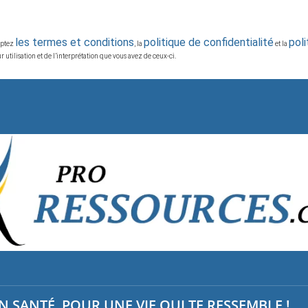
les termes et conditions
politique de confidentialité
pol
ceptez
, la
et la
 utilisation et de l’interprétation que vous avez de ceux-ci.
 SANTÉ, POUR UNE VIE QUI TE RESSEMBLE !