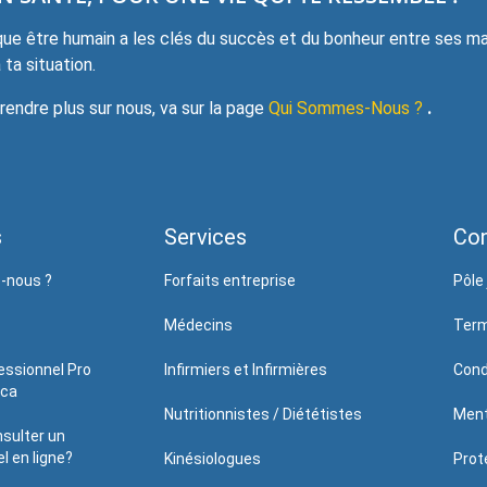
e être humain a les clés du succès et du bonheur entre ses mai
ta situation.
ndre plus sur nous, va sur la page
Qui Sommes-Nous ?
.
s
Services
Con
-nous ?
Forfaits entreprise
Pôle 
Médecins
Term
essionnel Pro
Infirmiers et Infirmières
Cond
.ca
Nutritionnistes / Diététistes
Ment
sulter un
l en ligne?
Kinésiologues
Prote