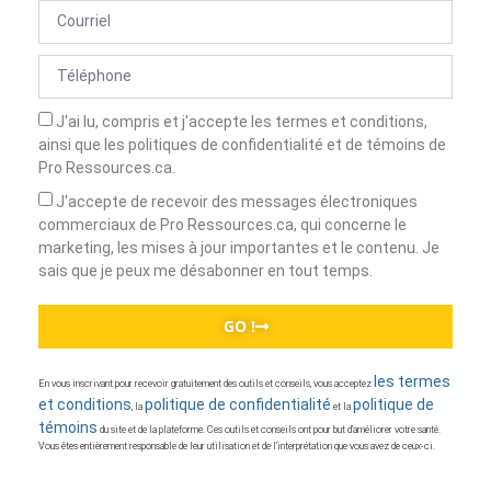
J'ai lu, compris et j'accepte les termes et conditions,
ainsi que les politiques de confidentialité et de témoins de
Pro Ressources.ca.
J'accepte de recevoir des messages électroniques
commerciaux de Pro Ressources.ca, qui concerne le
marketing, les mises à jour importantes et le contenu. Je
sais que je peux me désabonner en tout temps.
GO !
les termes
En vous inscrivant pour recevoir gratuitement des outils et conseils, vous acceptez
et conditions
politique de confidentialité
politique de
, la
et la
témoins
du site et de la plateforme. Ces outils et conseils ont pour but d’améliorer votre santé.
Vous êtes entièrement responsable de leur utilisation et de l’interprétation que vous avez de ceux-ci.