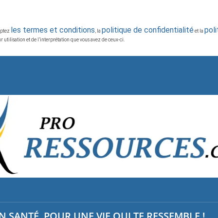
les termes et conditions
politique de confidentialité
pol
ceptez
, la
et la
 utilisation et de l’interprétation que vous avez de ceux-ci.
 SANTÉ, POUR UNE VIE QUI TE RESSEMBLE !