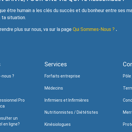
e être humain a les clés du succès et du bonheur entre ses mai
ta situation.
ndre plus sur nous, va sur la page
Qui Sommes-Nous ?
.
s
Services
Con
-nous ?
Forfaits entreprise
Pôle 
Médecins
Term
essionnel Pro
Infirmiers et Infirmières
Cond
.ca
Nutritionnistes / Diététistes
Ment
sulter un
l en ligne?
Kinésiologues
Prote