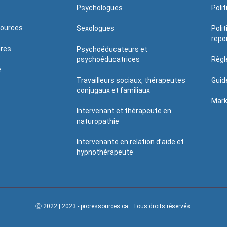
Psychologues
Poli
sources
Sexologues
Poli
repo
ires
Psychoéducateurs et
psychoéducatrices
Règl
é
Travailleurs sociaux, thérapeutes
Guid
conjugaux et familiaux
Mark
Intervenant et thérapeute en
naturopathie
Intervenante en relation d’aide et
hypnothérapeute
Ⓒ 2022 | 2023 - proressources.ca . Tous droits réservés.