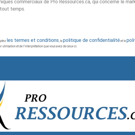
iques commerciaux de Pro Ressources.ca, qui concerne le market
 tout temps.
les termes et conditions
politique de confidentialité
pol
ceptez
, la
et la
 utilisation et de l’interprétation que vous avez de ceux-ci.