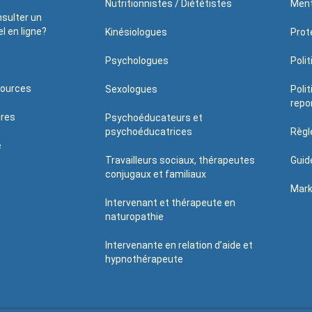
Nutritionnistes / Diététistes
Ment
sulter un
l en ligne?
Kinésiologues
Prote
Psychologues
Poli
sources
Sexologues
Poli
repo
ires
Psychoéducateurs et
psychoéducatrices
Règl
é
Travailleurs sociaux, thérapeutes
Guid
conjugaux et familiaux
Mark
Intervenant et thérapeute en
naturopathie
Intervenante en relation d’aide et
hypnothérapeute