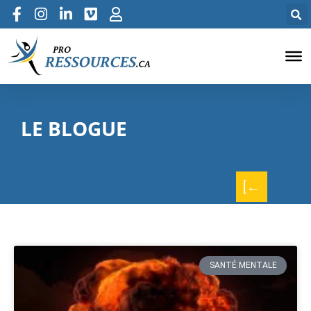
LE BLOGUE
[←
SANTÉ MENTALE