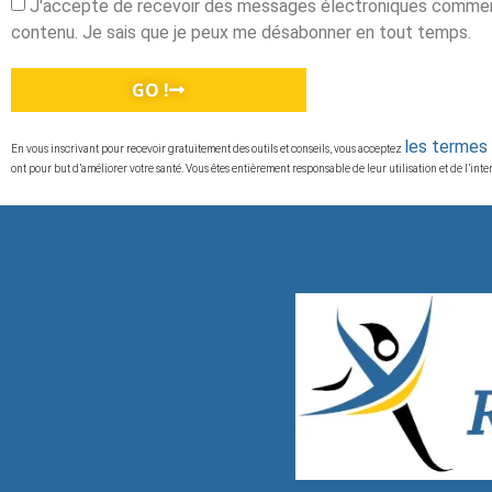
J'accepte de recevoir des messages électroniques commerci
contenu. Je sais que je peux me désabonner en tout temps.
GO !
les termes 
En vous inscrivant pour recevoir gratuitement des outils et conseils, vous acceptez
ont pour but d’améliorer votre santé. Vous êtes entièrement responsable de leur utilisation et de l’int