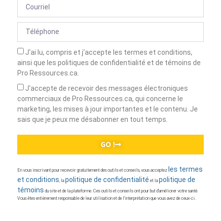
J'ai lu, compris et j'accepte les termes et conditions,
ainsi que les politiques de confidentialité et de témoins de
Pro Ressources.ca.
J'accepte de recevoir des messages électroniques
commerciaux de Pro Ressources.ca, qui concerne le
marketing, les mises à jour importantes et le contenu. Je
sais que je peux me désabonner en tout temps.
GO !
les termes
En vous inscrivant pour recevoir gratuitement des outils et conseils, vous acceptez
et conditions
politique de confidentialité
politique de
, la
et la
témoins
du site et de la plateforme. Ces outils et conseils ont pour but d’améliorer votre santé.
Vous êtes entièrement responsable de leur utilisation et de l’interprétation que vous avez de ceux-ci.