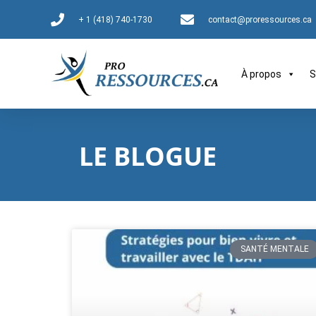
+ 1 (418) 740-1730
contact@proressources.ca
À propos
S
LE BLOGUE
SANTÉ MENTALE