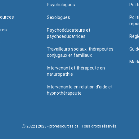
Psychologues
Poli
sources
Sexologues
Poli
repo
ires
Psychoéducateurs et
psychoéducatrices
Règl
é
Travailleurs sociaux, thérapeutes
Guid
conjugaux et familiaux
Mark
Intervenant et thérapeute en
naturopathie
Intervenante en relation d’aide et
hypnothérapeute
Ⓒ 2022 | 2023 - proressources.ca . Tous droits réservés.