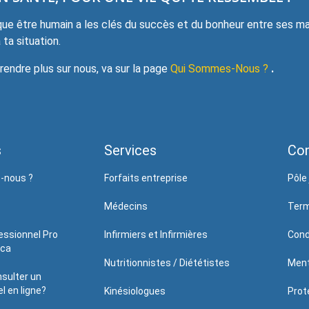
e être humain a les clés du succès et du bonheur entre ses mai
ta situation.
ndre plus sur nous, va sur la page
Qui Sommes-Nous ?
.
s
Services
Con
-nous ?
Forfaits entreprise
Pôle 
Médecins
Term
essionnel Pro
Infirmiers et Infirmières
Cond
.ca
Nutritionnistes / Diététistes
Ment
sulter un
l en ligne?
Kinésiologues
Prote