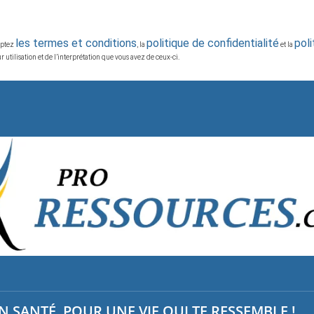
les termes et conditions
politique de confidentialité
pol
ceptez
, la
et la
 utilisation et de l’interprétation que vous avez de ceux-ci.
 SANTÉ, POUR UNE VIE QUI TE RESSEMBLE !